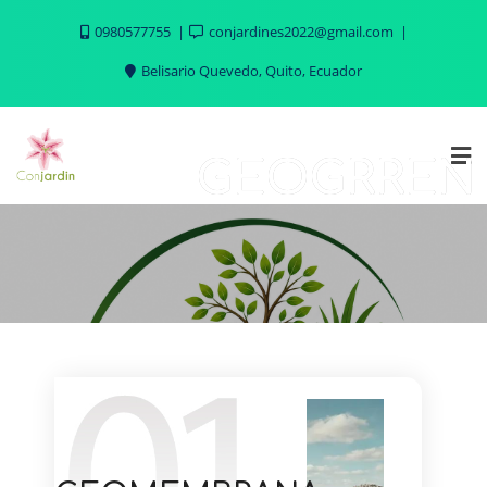
0980577755
conjardines2022@gmail.com
Belisario Quevedo, Quito, Ecuador
GEOGRREN