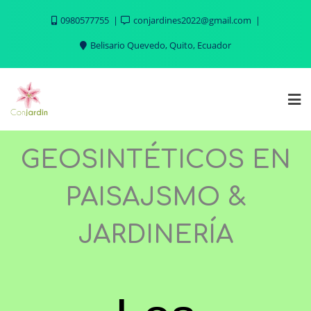
0980577755
conjardines2022@gmail.com
Belisario Quevedo, Quito, Ecuador
GEOSINTÉTICOS EN
PAISAJSMO &
JARDINERÍA