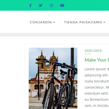
Ir
al
contenido
CONJARDÍN
TIENDA PAISAJISMO
03/01/2019
Make Your 
Lorem ipsum do
adipiscing elit
nulla tincidun
consectetur. M
interdum velit
eu fermentum l
sem, in tincidu