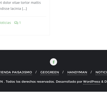
 dolor vitae tortor mattis
ndisse lacinia […]
oticias
1
TIENDA PAISAJISMO
GEOGREEN
HANDYMAN
NOTIC
 . Todos los derechos reservados.
Desarrollado por
WordPress
&
D