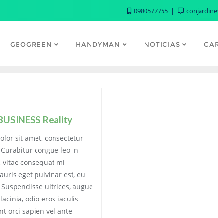
0980577755
conjardin
GEOGREEN
HANDYMAN
NOTICIAS
CA
BUSINESS Reality
lor sit amet, consectetur
. Curabitur congue leo in
t, vitae consequat mi
auris eget pulvinar est, eu
. Suspendisse ultrices, augue
acinia, odio eros iaculis
nt orci sapien vel ante.