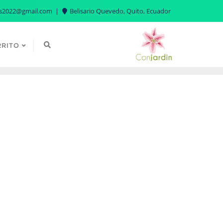
es2022@gmail.com
Belisario Quevedo, Quito, Ecuador
RRITO