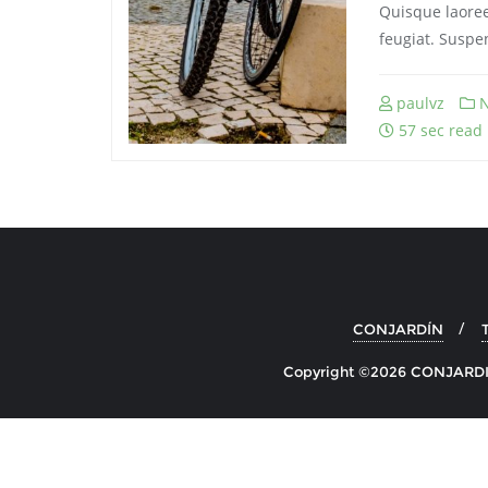
Quisque laoreet
feugiat. Suspe
paulvz
N
57 sec read
CONJARDÍN
Copyright ©2026 CONJARDIN